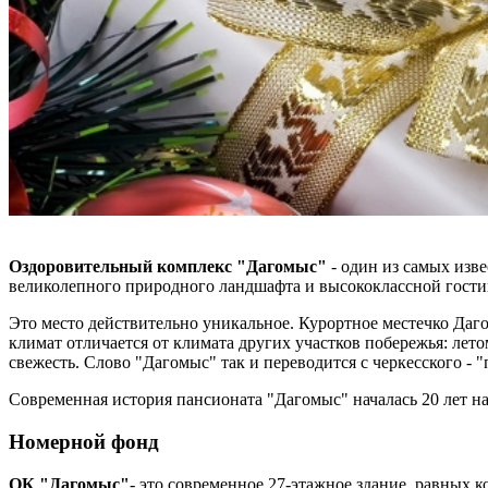
Оздоровительный комплекс "Дагомыс"
- один из самых изв
великолепного природного ландшафта и высококлассной гост
Это место действительно уникальное. Курортное местечко Даго
климат отличается от климата других участков побережья: лет
свежесть. Слово "Дагомыс" так и переводится с черкесского - "
Современная история пансионата "Дагомыс" началась 20 лет н
Номерной фонд
ОК "Дагомыс"
- это современное 27-этажное здание, равных 