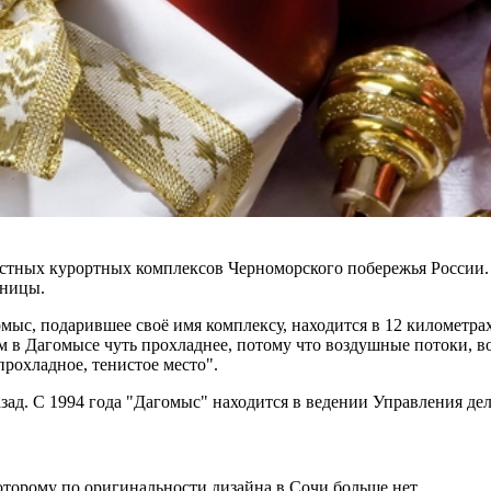
естных курортных комплексов Черноморского побережья России. 
иницы.
мыс, подарившее своё имя комплексу, находится в 12 километрах
ом в Дагомысе чуть прохладнее, потому что воздушные потоки, в
прохладное, тенистое место".
азад. С 1994 года "Дагомыс" находится в ведении Управления д
которому по оригинальности дизайна в Сочи больше нет.