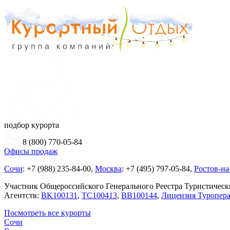
подбор курорта
8 (800) 770-05-84
Офисы продаж
Сочи
: +7 (988) 235-84-00,
Москва
: +7 (495) 797-05-84,
Ростов-н
Участник Общероссийского Генерального Реестра Туристическ
Агентств:
BK100131
,
TC100413
,
BB100144
,
Лицензия Туропера
Посмотреть все курорты
Сочи