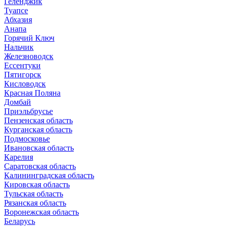
Геленджик
Туапсе
Абхазия
Анапа
Горячий Ключ
Нальчик
Железноводск
Ессентуки
Пятигорск
Кисловодск
Красная Поляна
Домбай
Приэльбрусье
Пензенская область
Курганская область
Подмосковье
Ивановская область
Карелия
Саратовская область
Калининградская область
Кировская область
Тульская область
Рязанская область
Воронежская область
Беларусь