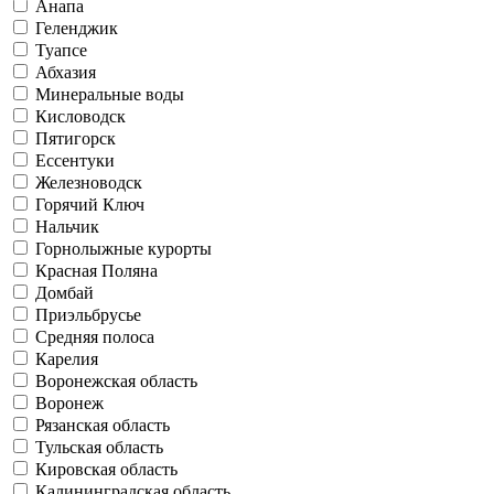
Анапа
Геленджик
Туапсе
Абхазия
Минеральные воды
Кисловодск
Пятигорск
Ессентуки
Железноводск
Горячий Ключ
Нальчик
Горнолыжные курорты
Красная Поляна
Домбай
Приэльбрусье
Средняя полоса
Карелия
Воронежская область
Воронеж
Рязанская область
Тульская область
Кировская область
Калининградская область