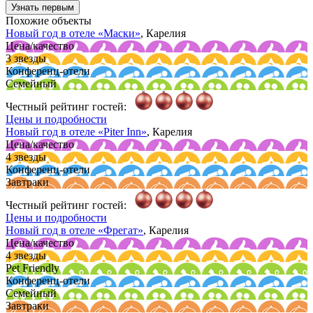
Узнать первым
Похожие объекты
Новый год в отеле
«Маски»
, Карелия
Цена/качество
3 звезды
Конференц-отели
Семейный
Честный рейтинг гостей:
Цены и подробности
Новый год в отеле
«Piter Inn»
, Карелия
Цена/качество
4 звезды
Конференц-отели
Завтраки
Честный рейтинг гостей:
Цены и подробности
Новый год в отеле
«Фрегат»
, Карелия
Цена/качество
4 звезды
Pet Friendly
Конференц-отели
Семейный
Завтраки