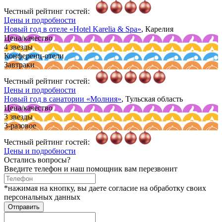
Честный рейтинг гостей:
Цены и подробности
Новый год в отеле
«Hotel Karelia & Spa»
, Карелия
Цена/качество
4 звезды
Конференц-отели
Завтраки
Честный рейтинг гостей:
Цены и подробности
Новый год в санатории
«Молния»
, Тульская область
Цена/качество
3 звезды
3-разовое
Честный рейтинг гостей:
Цены и подробности
Остались вопросы?
Введите телефон и наш помощник вам перезвонит
*нажимая на кнопку, вы даете согласие на обработку своих
персональных данных
Отправить