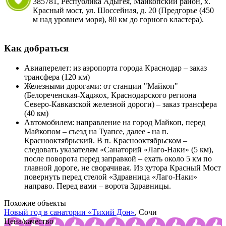
385781,
Республика Адыгея, Майкопский район, х.
Красный мост
,
ул. Шоссейная, д. 20
(Предгорье (450
м над уровнем моря), 80 км до горного кластера).
Как добраться
Авиаперелет: из аэропорта города Краснодар – заказ
трансфера (120 км)
Железными дорогами: от станции "Майкоп"
(Белореченская-Хаджох, Краснодарского региона
Северо-Кавказской железной дороги) – заказ трансфера
(40 км)
Автомобилем: направление на город Майкоп, перед
Майкопом – съезд на Туапсе, далее - на п.
Краснооктябрьский. В п. Краснооктябрьском –
следовать указателям «Санаторий «Лаго-Наки» (5 км),
после поворота перед заправкой – ехать около 5 км по
главной дороге, не сворачивая. Из хутора Красный Мост
повернуть перед стелой «Здравница «Лаго-Наки»
направо. Перед вами – ворота Здравницы.
Похожие объекты
Новый год в cанатории
«Тихий Дон»
, Сочи
Цена/качество