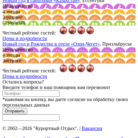
Новый год в санатории
«Казахстан»
, Ессентуки
Цена/качество
4 звезды
3-разовое
Семейный
Честный рейтинг гостей:
Цены и подробности
Новый год и Рождество в отеле
«Озон-Чегет»
, Приэльбрусье
Цена/качество
4 звезды
Завтраки
Честный рейтинг гостей:
Цены и подробности
Остались вопросы?
Введите телефон и наш помощник вам перезвонит
*нажимая на кнопку, вы даете согласие на обработку своих
персональных данных
Отправить
© 2002—2026 "Курортный Отдых". |
Вакансии