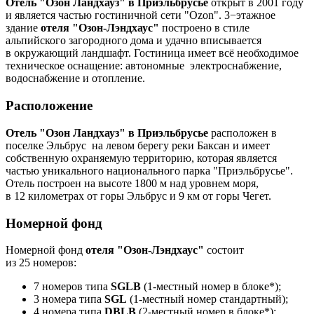
Отель "Озон Ландхауз" в Приэльбрусье
открыт в 2001 году
и является частью гостиничной сети "Ozon". 3−этажное
здание
отеля "Озон-Лэндхаус"
построено в стиле
альпийского загородного дома и удачно вписывается
в окружающий ландшафт. Гостиница имеет всё необходимое
техническое оснащение: автономные электроснабжение,
водоснабжение и отопление.
Расположение
Отель "Озон Ландхауз" в Приэльбрусье
расположен в
поселке Эльбрус на левом берегу реки Баксан и имеет
собственную охраняемую территорию, которая является
частью уникального национального парка "Приэльбрусье".
Отель построен на высоте 1800 м над уровнем моря,
в 12 километрах от горы Эльбрус и 9 км от горы Чегет.
Номерной фонд
Номерной фонд
отеля "Озон-Лэндхаус"
состоит
из 25 номеров:
7 номеров типа
SGLB
(1-местный номер в блоке*);
3 номера типа
SGL
(1-местный номер стандартный);
4 номера типа
DBLB
(2-местный номер в блоке*);