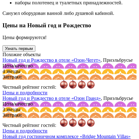
наборы полотенец и туалетных принадлежностей.
Санузел оборудован ванной либо душевой кабиной.
Цены на Новый год и Рождество
Цены формируются!
Узнать первым
Похожие объекты
Новый год и Рождество в отеле
«Озон-Чегет»
, Приэльбрусье
Цена/качество
4 звезды
Завтраки
Честный рейтинг гостей:
Цены и подробности
Новый год и Рождество в отеле
«Озон Гранд»
, Приэльбрусье
Цена/качество
3 звезды
Завтраки
Честный рейтинг гостей:
Цены и подробности
Новый год гостиничном комплексе
«Bridge Mountain Villas»