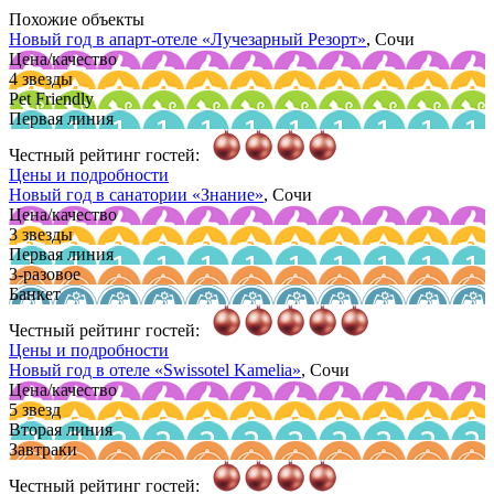
Похожие объекты
Новый год в апарт-отеле
«Лучезарный Резорт»
, Сочи
Цена/качество
4 звезды
Pet Friendly
Первая линия
Честный рейтинг гостей:
Цены и подробности
Новый год в cанатории
«Знание»
, Сочи
Цена/качество
3 звезды
Первая линия
3-разовое
Банкет
Честный рейтинг гостей:
Цены и подробности
Новый год в отеле
«Swissotel Kamelia»
, Сочи
Цена/качество
5 звезд
Вторая линия
Завтраки
Честный рейтинг гостей: