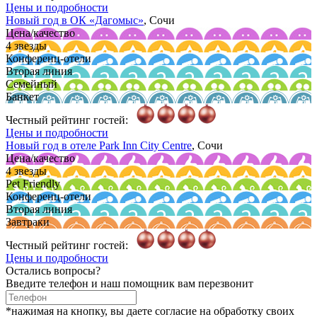
Цены и подробности
Новый год в ОК
«Дагомыс»
, Сочи
Цена/качество
4 звезды
Конференц-отели
Вторая линия
Семейный
Банкет
Честный рейтинг гостей:
Цены и подробности
Новый год в отеле Park Inn City Centre
, Сочи
Цена/качество
4 звезды
Pet Friendly
Конференц-отели
Вторая линия
Завтраки
Честный рейтинг гостей:
Цены и подробности
Остались вопросы?
Введите телефон и наш помощник вам перезвонит
*нажимая на кнопку, вы даете согласие на обработку своих