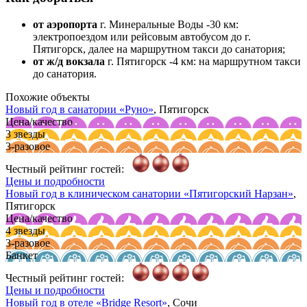
от аэропорта
г. Минеральные Воды -30 км:
электропоездом или рейсовым автобусом до г.
Пятигорск, далее на маршрутном такси до санатория;
от ж/д вокзала
г. Пятигорск -4 км: на маршрутном такси
до санатория.
Похожие объекты
Новый год в cанатории
«Руно»
, Пятигорск
Цена/качество
3 звезды
3-разовое
Честный рейтинг гостей:
Цены и подробности
Новый год в клиническом санатории
«Пятигорский Нарзан»
,
Пятигорск
Цена/качество
4 звезды
3-разовое
Банкет
Честный рейтинг гостей:
Цены и подробности
Новый год в отеле
«Bridge Resort»
, Сочи