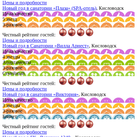
Цены и подробности
Новый год в санатории
«Плаза»
(SPA-отель)
, Кисловодск
Цена/качество
5 звезд
3-разовое
Честный рейтинг гостей:
Цены и подробности
Новый год в Санатории
«Вилла Арнест»
, Кисловодск
Цена/качество
4 звезды
Апартаменты
3-разовое
Семейный
Честный рейтинг гостей:
Цены и подробности
Новый год в санатории
«Виктория»
, Кисловодск
Цена/качество
3 звезды
3-разовое
Банкет
Честный рейтинг гостей:
Цены и подробности