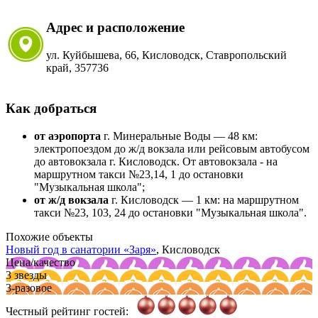
Адрес и расположение
ул. Куйбышева, 66, Кисловодск, Ставропольский
край, 357736
Как добраться
от аэропорта
г. Минеральные Воды — 48 км:
электропоездом до ж/д вокзала или рейсовым автобусом
до автовокзала г. Кисловодск. От автовокзала - на
маршрутном такси №23,14, 1 до остановки
"Музыкальная школа";
от ж/д вокзала
г. Кисловодск — 1 км: на маршрутном
такси №23, 103, 24 до остановки "Музыкальная школа".
Похожие объекты
Новый год в санатории
«Заря»
, Кисловодск
Цена/качество
3 звезды
3-разовое
Честный рейтинг гостей: