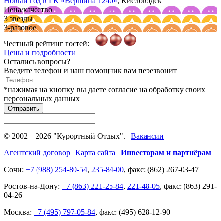
Новый год в ГК
«Вершина 1240»
, Кисловодск
Цена/качество
3 звезды
3-разовое
Честный рейтинг гостей:
Цены и подробности
Остались вопросы?
Введите телефон и наш помощник вам перезвонит
*нажимая на кнопку, вы даете согласие на обработку своих
персональных данных
Отправить
© 2002—2026 "Курортный Отдых". |
Вакансии
Агентский договор
|
Карта сайта
|
Инвесторам и партнёрам
Сочи:
+7 (988) 254-80-54
,
235-84-00
, факс: (862) 267-03-47
Ростов-на-Дону:
+7 (863) 221-25-84
,
221-48-05
, факс: (863) 291-
04-26
Москва:
+7 (495) 797-05-84
, факс: (495) 628-12-90