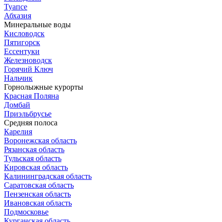
Туапсе
Абхазия
Минеральные воды
Кисловодск
Пятигорск
Ессентуки
Железноводск
Горячий Ключ
Нальчик
Горнолыжные курорты
Красная Поляна
Домбай
Приэльбрусье
Средняя полоса
Карелия
Воронежская область
Рязанская область
Тульская область
Кировская область
Калининградская область
Саратовская область
Пензенская область
Ивановская область
Подмосковье
Курганская область