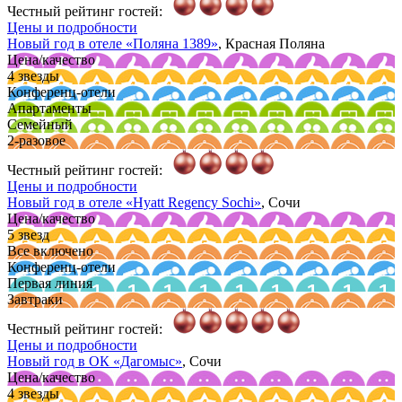
Честный рейтинг гостей:
Цены и подробности
Новый год в отеле
«Поляна 1389»
, Красная Поляна
Цена/качество
4 звезды
Конференц-отели
Апартаменты
Семейный
2-разовое
Честный рейтинг гостей:
Цены и подробности
Новый год в отеле
«Hyatt Regency Sochi»
, Сочи
Цена/качество
5 звезд
Все включено
Конференц-отели
Первая линия
Завтраки
Честный рейтинг гостей:
Цены и подробности
Новый год в ОК
«Дагомыс»
, Сочи
Цена/качество
4 звезды