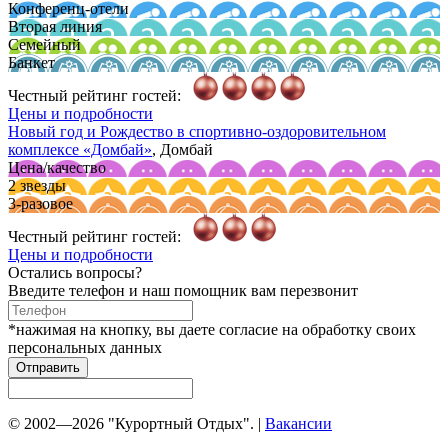
Конференц-отели
Вторая линия
Семейный
Банкет
Честный рейтинг гостей:
Цены и подробности
Новый год и Рождество в спортивно-оздоровительном
комплексе
«Домбай»
, Домбай
Цена/качество
2 звезды
3-разовое
Честный рейтинг гостей:
Цены и подробности
Остались вопросы?
Введите телефон и наш помощник вам перезвонит
*нажимая на кнопку, вы даете согласие на обработку своих
персональных данных
Отправить
© 2002—2026 "Курортный Отдых". |
Вакансии