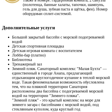
Также в номере: гардеробная комната, 2 санузла
(полотенца, банные халаты, тапочки, шампунь,
гель для душа, зубная паста и щётка, фен). Номер
оборудован сплит-системой.
Дополнительные услуги
Большой закрытый бассейн с морской подогреваемой
водой
Детская спортивная площадка
Детская игровая комната с воспитателем
Лобби-бар (платно)
Библиотека
Тренажерный зал
Зимний пляж. Санаторный комплекс "Малая Бухта" —
единственный в городе Анапа, предлагающий
отдыхающим круглогодичное купание в теплой морской
воде. Такая феноменальная возможность обусловлена
тем, что на пляжной территории Санатория
расположены два бассейна с подогреваемой морской
водой на территории "Зимнего пляжа".
"Зимний пляж" - это крытый комплекс на море для
зимнего загара с бассейнами с морской водой, под
стеклянным куполом, куда круглый год