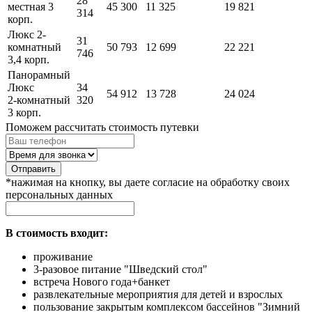
28
местная 3
45 300
11 325
19 821
314
корп.
Люкс 2-
31
комнатный
50 793
12 699
22 221
746
3,4 корп.
Панорамный
Люкс
34
54 912
13 728
24 024
2-комнатный
320
3 корп.
Поможем рассчитать стоимость путевки
Отправить
*нажимая на кнопку, вы даете согласие на обработку своих
персональных данных
В стоимость входит:
проживание
3-разовое питание "Шведский стол"
встреча Нового года+банкет
развлекательные мероприятия для детей и взрослых
пользование закрытым комплексом бассейнов "Зимний