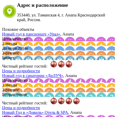
Адрес и расположение
353440, ул. Таманская 4, г. Анапа Краснодарский
край, Россия.
Похожие объекты
Новый год в пансионате
«Урал»
, Анапа
Цена/качество
2 звезды
До моря 200 м
3-разовое
Банкет
Честный рейтинг гостей:
Цены и подробности
Новый год в санатории
«ДиЛУЧ»
, Анапа
Цена/качество
3 звезды
3-разовое
Вторая линия
Честный рейтинг гостей:
Цены и подробности
Новый Год в
«Довиль»
Отель & SPA
, Анапа