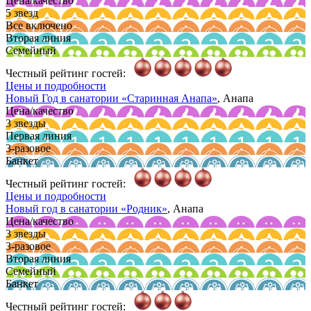
Цена/качество
5 звезд
Все включено
Вторая линия
Семейный
Честный рейтинг гостей:
Цены и подробности
Новый Год в санатории
«Старинная Анапа»
, Анапа
Цена/качество
3 звезды
Первая линия
3-разовое
Банкет
Честный рейтинг гостей:
Цены и подробности
Новый год в санатории
«Родник»
, Анапа
Цена/качество
3 звезды
3-разовое
Вторая линия
Семейный
Банкет
Честный рейтинг гостей: