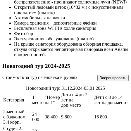
беспрепятственно - проникают солнечные лучи (NEW!)
Открытый ледовый каток (16*32 м.) с искусственным
покрытием (платно)
Автомобильная парковка
Камера хранения + депозитарные ячейки
Бесплатная зона WI-FI в холле санатория
Фито-бар
Экскурсионное обслуживание (платно)
На крыше санатория оборудована обзорная площадка,
откуда открывается неповторимая панорама всей Анапы
и окрестностей.
Новогодний тур 2024-2025
Стоимость за тур с человека в рублях
Забронировать
Новогодний тур: 31.12.2024-03.01.2025
Дети с 4 до 7
1
"Номер
Дети с 8 до 14
Категория
лет на
место
на 1"
лет на доп.место
доп.место
2-местный
24
с балконом
38 400
9 600
16 800
000
3,4 корп.
Студия 2-