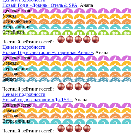
Новый Год в
«Довиль»
Отель & SPA
, Анапа
Цена/качество
5 звезд
Все включено
Вторая линия
Семейный
Честный рейтинг гостей:
Цены и подробности
Новый Год в санатории
«Старинная Анапа»
, Анапа
Цена/качество
3 звезды
Первая линия
3-разовое
Банкет
Честный рейтинг гостей:
Цены и подробности
Новый год в санатории
«ДиЛУЧ»
, Анапа
Цена/качество
3 звезды
3-разовое
Вторая линия
Честный рейтинг гостей: