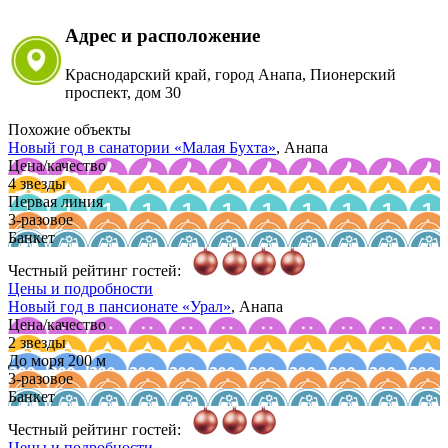
Адрес и расположение
Краснодарский край, город Анапа, Пионерский
проспект, дом 30
Похожие объекты
Новый год в санатории
«Малая Бухта»
, Анапа
Цена/качество
4 звезды
Первая линия
3-разовое
Банкет
Честный рейтинг гостей:
Цены и подробности
Новый год в пансионате
«Урал»
, Анапа
Цена/качество
2 звезды
До моря 200 м
3-разовое
Банкет
Честный рейтинг гостей:
Цены и подробности